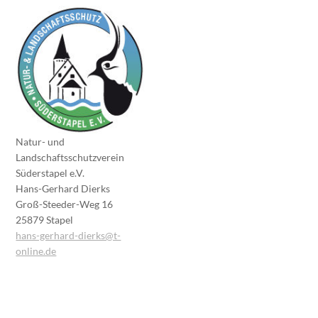
Natur- und
Landschaftsschutzverein
Süderstapel e.V.
Hans-Gerhard Dierks
Groß-Steeder-Weg 16
25879 Stapel
hans-gerhard-dierks@t-
online.de