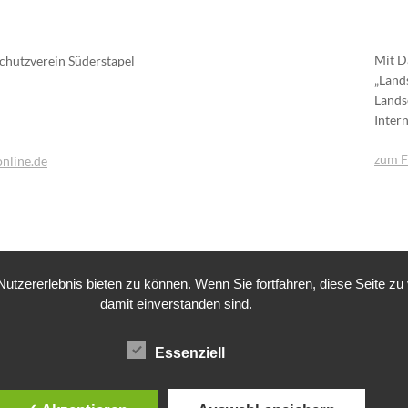
Mit D
chutzverein Süderstapel
„Land
Lands
Inter
zum F
nline.de
© 2026 Natur- und Landschaftsschutzverein Süderstapel e.V.
tzererlebnis bieten zu können. Wenn Sie fortfahren, diese Seite z
damit einverstanden sind.
Essenziell